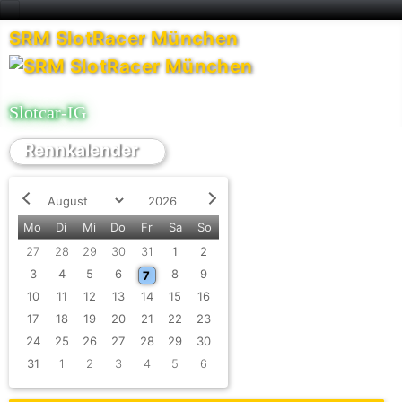
SRM SlotRacer München
Slotcar-IG
Rennkalender
Monat
Jahr
Zurück - Monat
Weiter - Monat
Mo
Di
Mi
Do
Fr
Sa
So
Einzelne Veranstaltung
27
28
29
30
31
1
2
Einzelne Veranstaltung
3
4
5
6
8
9
7
10
11
12
13
14
15
16
17
18
19
20
21
22
23
24
25
26
27
28
29
30
31
1
2
3
4
5
6