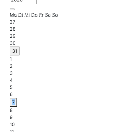
Weiter - Monat
Mo
Di
Mi
Do
Fr
Sa
So
27
28
29
30
31
Einzelne Veranstaltung
1
2
3
4
5
6
7
Einzelne Veranstaltung
8
9
10
11