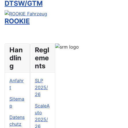
DTSW/GTM
ROOKIE
Han
Regl
dlin
eme
Slotracing im Münchner Westen
g
nts
Anfahr
SLP
t
2025/
26
Sitema
p
ScaleA
uto
Datens
2025/
chutz
26