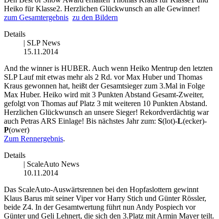
Heiko für Klasse2. Herzlichen Glückwunsch an alle Gewinner!
zum Gesamtergebnis
zu den Bildern
Details
|
SLP News
15.11.2014
And the winner is HUBER. Auch wenn Heiko Mentrup den letzten
SLP Lauf mit etwas mehr als 2 Rd. vor Max Huber und Thomas
Kraus gewonnen hat, heißt der Gesamtsieger zum 3.Mal in Folge
Max Huber. Heiko wird mit 3 Punkten Abstand Gesamt-Zweiter,
gefolgt von Thomas auf Platz 3 mit weiteren 10 Punkten Abstand.
Herzlichen Glückwunsch an unsere Sieger! Rekordverdächtig war
auch Petras ARS Einlage! Bis nächstes Jahr zum:
S
(lot)-
L
(ecker)-
P
(ower)
Zum Rennergebnis
.
Details
|
ScaleAuto News
10.11.2014
Das ScaleAuto-Auswärtsrennen bei den Hopfaslottern gewinnt
Klaus Barus mit seiner Viper vor Harry Stich und Günter Rössler,
beide Z4. In der Gesamtwertung führt nun Andy Pospiech vor
Günter und Geli Lehnert, die sich den 3.Platz mit Armin Mayer teilt.