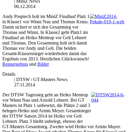
|
MiniZ News
06.12.2014
Andy Pospiech holt im MiniZ Finallauf Platz 1
in Klasse1 vor Winni Nau und Thomas Kraus.
Damit sichert er sich den Gesamtsieg vor
Thomas und Winni. In Klasse2 geht Platz1 im
Finallauf an Heiko Mentrup vor Geli Lehnert
und Thomas. Den Gesamtsieg holt sich damit
Thomas vor Andy und Geli. Die beiden
Gesamt-Klassensieger wiederholen damit das
Ergebnis von 2013. Herzlichen Glückwunsch!
Rennergebnis
und
Bilder
Details
|
DTSW / GT-Masters News
27.11.2014
Der DTSW Tagessieg geht an Heiko Mentrup
vor Winni Nau und Arnold Lehnert. Bei GT
Masters ist Platz 1 unbesetzt, die Plätze 2 und 3
belegen Heiko und Armin Meyer. Gesamtsieger
der DTSW Saison 2014 ist Heiko vor Geli
Lehnert. Platz 3 bleibt unbelegt, ebenso der
GT-Masters Gesamtsieg. Zweiter wird Heiko vor Armin Mayer.
Den Best of Show Award erhalten Thomas Kraus für Klasse1 und