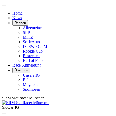
Home
News
Rennen
Allgemeines
SLP
MiniZ
ScaleAuto
DTSW / GTM
Rookie Cup
Bestzeiten
Hall of Fame
Race-Anmeldung
Über uns
Unsere IG
Bahn
Mitglieder
Sponsoren
SRM SlotRacer München
Slotcar-IG