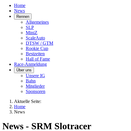
Home
News
Rennen
Allgemeines
SLP
MiniZ
ScaleAuto
DTSW / GTM
Rookie Cup
Bestzeiten
Hall of Fame
Race-Anmeldung
Über uns
Unsere IG
Bahn
Mitglieder
Sponsoren
Aktuelle Seite:
Home
News
News - SRM Slotracer