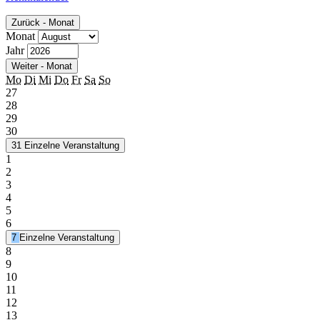
Zurück - Monat
Monat
Jahr
Weiter - Monat
Mo
Di
Mi
Do
Fr
Sa
So
27
28
29
30
31
Einzelne Veranstaltung
1
2
3
4
5
6
7
Einzelne Veranstaltung
8
9
10
11
12
13