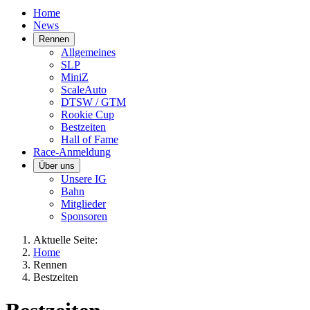
Home
News
Rennen
Allgemeines
SLP
MiniZ
ScaleAuto
DTSW / GTM
Rookie Cup
Bestzeiten
Hall of Fame
Race-Anmeldung
Über uns
Unsere IG
Bahn
Mitglieder
Sponsoren
Aktuelle Seite:
Home
Rennen
Bestzeiten