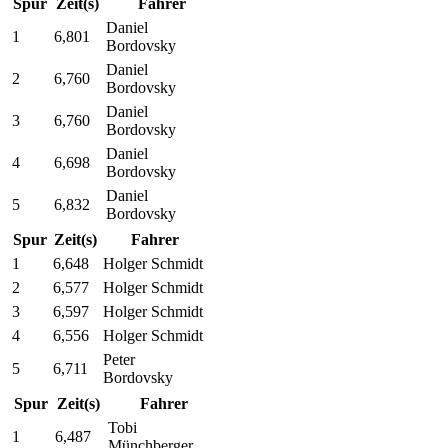
Spur
Zeit(s)
Fahrer
Daniel
1
6,801
Bordovsky
Daniel
2
6,760
Bordovsky
Daniel
3
6,760
Bordovsky
Daniel
4
6,698
Bordovsky
Daniel
5
6,832
Bordovsky
Spur
Zeit(s)
Fahrer
1
6,648
Holger Schmidt
2
6,577
Holger Schmidt
3
6,597
Holger Schmidt
4
6,556
Holger Schmidt
Peter
5
6,711
Bordovsky
Spur
Zeit(s)
Fahrer
Tobi
1
6,487
Münchberger