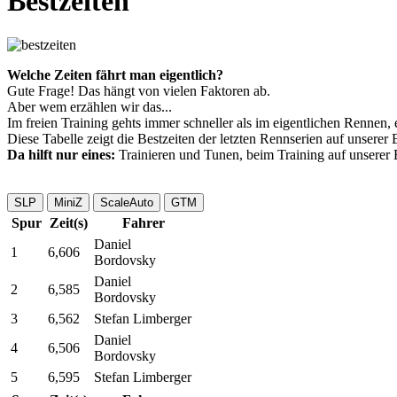
Bestzeiten
Welche Zeiten fährt man eigentlich?
Gute Frage! Das hängt von vielen Faktoren ab.
Aber wem erzählen wir das...
Im freien Training gehts immer schneller als im eigentlichen Rennen, 
Diese Tabelle zeigt die Bestzeiten der letzten Rennserien auf unserer
Da hilft nur eines:
Trainieren und Tunen, beim Training auf unserer 
SLP
MiniZ
ScaleAuto
GTM
Spur
Zeit(s)
Fahrer
Daniel
1
6,606
Bordovsky
Daniel
2
6,585
Bordovsky
3
6,562
Stefan Limberger
Daniel
4
6,506
Bordovsky
5
6,595
Stefan Limberger