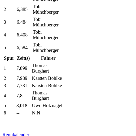
Tobi
2
6,385
Münchberger
Tobi
3
6,484
Münchberger
Tobi
4
6,408
Münchberger
Tobi
5
6,584
Münchberger
Spur
Zeit(s)
Fahrer
Thomas
1
7,899
Burghart
2
7,989
Karsten Böhlke
3
7,731
Karsten Böhlke
Thomas
4
7,8
Burghart
5
8,018
Uwe Holznagel
6
--
N.N.
Rennkalender