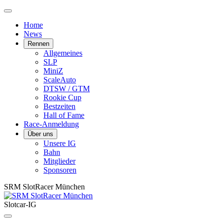
Home
News
Rennen
Allgemeines
SLP
MiniZ
ScaleAuto
DTSW / GTM
Rookie Cup
Bestzeiten
Hall of Fame
Race-Anmeldung
Über uns
Unsere IG
Bahn
Mitglieder
Sponsoren
SRM SlotRacer München
Slotcar-IG